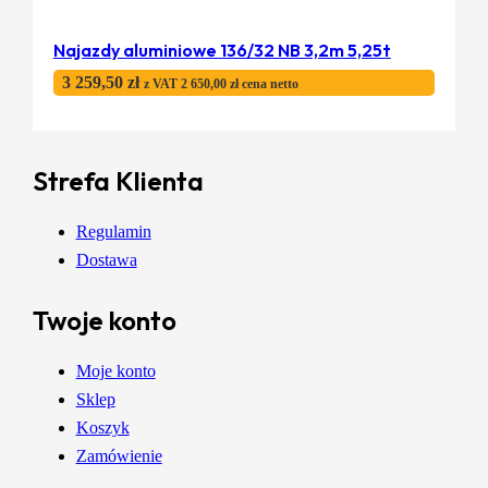
Najazdy aluminiowe 136/32 NB 3,2m 5,25t
3 259,50
zł
z VAT
2 650,00
zł
cena netto
Strefa Klienta
Regulamin
Dostawa
Twoje konto
Moje konto
Sklep
Koszyk
Zamówienie