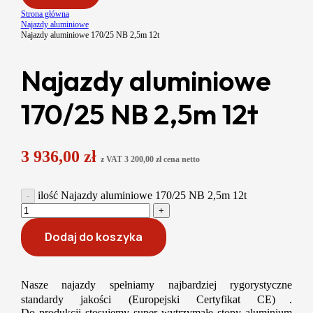
Strona główna
Najazdy aluminiowe
Najazdy aluminiowe 170/25 NB 2,5m 12t
Najazdy aluminiowe
170/25 NB 2,5m 12t
3 936,00
zł
z VAT
3 200,00
zł
cena netto
ilość Najazdy aluminiowe 170/25 NB 2,5m 12t
Dodaj do koszyka
Nasze najazdy spełniamy najbardziej rygorystyczne
standardy jakości (Europejski Certyfikat CE) .
Do produkcji stosujemy super wytrzymałe stopy aluminium