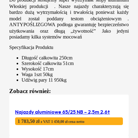
Włoskiej produkcji . Nasze najazdy charakteryzują się
bardzo dużą wytrzymałością i trwałością ponieważ każdy
model został poddany testom obciążeniowym .
ANTYPOŚLIZGOWA podłoga gwarantuję bezpieczeństwo
użytkowania oraz długą „żywotność” Jako jedyni
posiadamy kilka systemów mocowań
Specyfikacja Produktu
Długość całkowita 250cm
Szerokość całkowita 51cm
Wysokość 17cm
Waga 1szt 50kg
Udźwig pary 11 950kg
Zobacz również:
Najazdy aluminiowe 65/25 NB – 2,5m 2,6t
1 783,50
zł
z VAT
1 450,00
zł
cena netto