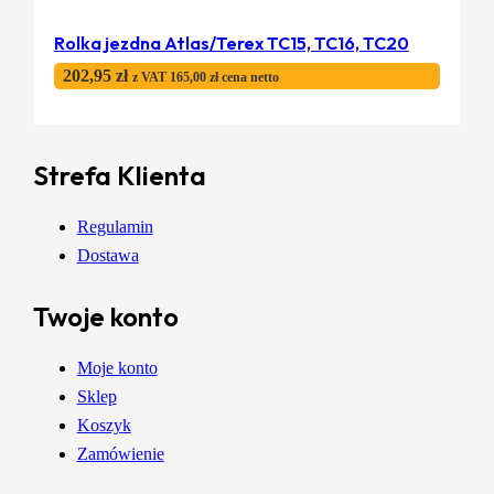
Rolka jezdna Atlas/Terex TC15, TC16, TC20
202,95
zł
z VAT
165,00
zł
cena netto
Strefa Klienta
Regulamin
Dostawa
Twoje konto
Moje konto
Sklep
Koszyk
Zamówienie