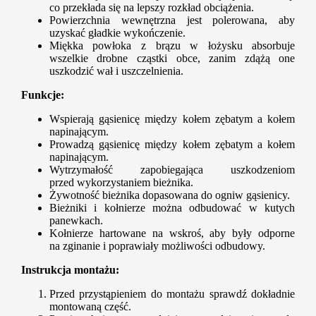
co przekłada się na lepszy rozkład obciążenia.
Powierzchnia wewnętrzna jest polerowana, aby
uzyskać gładkie wykończenie.
Miękka powłoka z brązu w łożysku absorbuje
wszelkie drobne cząstki obce, zanim zdążą one
uszkodzić wał i uszczelnienia.
Funkcje:
Wspierają gąsienicę między kołem zębatym a kołem
napinającym.
Prowadzą gąsienicę między kołem zębatym a kołem
napinającym.
Wytrzymałość zapobiegająca uszkodzeniom
przed wykorzystaniem bieżnika.
Żywotność bieżnika dopasowana do ogniw gąsienicy.
Bieżniki i kołnierze można odbudować w kutych
panewkach.
Kołnierze hartowane na wskroś, aby były odporne
na zginanie i poprawiały możliwości odbudowy.
Instrukcja montażu:
Przed przystąpieniem do montażu sprawdź dokładnie
montowaną część.