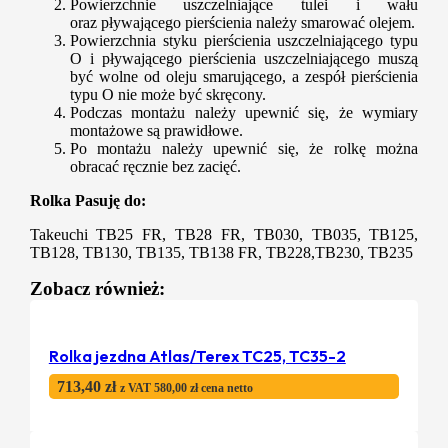
Powierzchnie uszczelniające tulei i wału
oraz pływającego pierścienia należy smarować olejem.
Powierzchnia styku pierścienia uszczelniającego typu
O i pływającego pierścienia uszczelniającego muszą
być wolne od oleju smarującego, a zespół pierścienia
typu O nie może być skręcony.
Podczas montażu należy upewnić się, że wymiary
montażowe są prawidłowe.
Po montażu należy upewnić się, że rolkę można
obracać ręcznie bez zacięć.
Rolka Pasuję do:
Takeuchi TB25 FR, TB28 FR, TB030, TB035, TB125,
TB128, TB130, TB135, TB138 FR, TB228,TB230, TB235
Zobacz również:
Rolka jezdna Atlas/Terex TC25, TC35-2
713,40
zł
z VAT
580,00
zł
cena netto