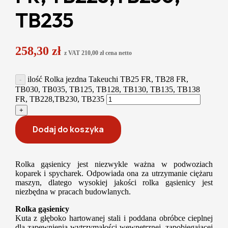
TB235
258,30
zł
z VAT
210,00
zł
cena netto
ilość Rolka jezdna Takeuchi TB25 FR, TB28 FR,
TB030, TB035, TB125, TB128, TB130, TB135, TB138
FR, TB228,TB230, TB235
Dodaj do koszyka
Rolka gąsienicy jest niezwykle ważna w podwoziach
koparek i spycharek. Odpowiada ona za utrzymanie ciężaru
maszyn, dlatego wysokiej jakości rolka gąsienicy jest
niezbędna w pracach budowlanych.
Rolka gąsienicy
Kuta z głęboko hartowanej stali i poddana obróbce cieplnej
dla zapewnienia wytrzymałości wewnętrznej, zapobiegającej