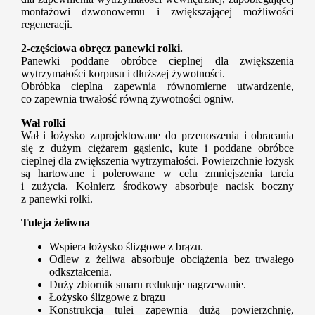
montażowi dzwonowemu i zwiększającej możliwości
regeneracji.
2-częściowa obręcz panewki rolki.
Panewki poddane obróbce cieplnej dla zwiększenia
wytrzymałości korpusu i dłuższej żywotności.
Obróbka cieplna zapewnia równomierne utwardzenie,
co zapewnia trwałość równą żywotności ogniw.
Wał rolki
Wał i łożysko zaprojektowane do przenoszenia i obracania
się z dużym ciężarem gąsienic, kute i poddane obróbce
cieplnej dla zwiększenia wytrzymałości. Powierzchnie łożysk
są hartowane i polerowane w celu zmniejszenia tarcia
i zużycia. Kołnierz środkowy absorbuje nacisk boczny
z panewki rolki.
Tuleja żeliwna
Wspiera łożysko ślizgowe z brązu.
Odlew z żeliwa absorbuje obciążenia bez trwałego
odkształcenia.
Duży zbiornik smaru redukuje nagrzewanie.
Łożysko ślizgowe z brązu
Konstrukcja tulei zapewnia dużą powierzchnię,