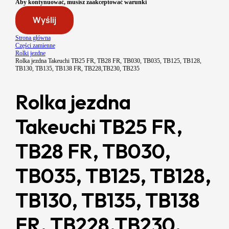
Aby kontynuować, musisz zaakceptować warunki
Wyślij
Strona główna
Części zamienne
Rolki jezdne
Rolka jezdna Takeuchi TB25 FR, TB28 FR, TB030, TB035, TB125, TB128,
TB130, TB135, TB138 FR, TB228,TB230, TB235
Rolka jezdna
Takeuchi TB25 FR,
TB28 FR, TB030,
TB035, TB125, TB128,
TB130, TB135, TB138
FR, TB228,TB230,